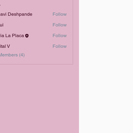
s
lavi Deshpande
Follow
ui
Follow
via La Placa
Follow
ital V
Follow
Members (4)