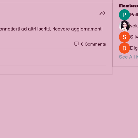
Member
Pal
vek
etterti ad altri iscritti, ricevere aggiornamenti 
Sil
0 Comments
Dig
See All 