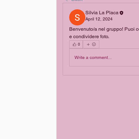
Silvia La Placa
April 12, 2024
Benvenuto/a nel gruppo! Puoi conn
e condividere foto.
0
Write a comment...