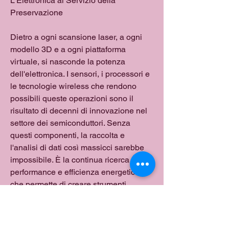
L'Elettronica al Servizio della 
Preservazione
Dietro a ogni scansione laser, a ogni 
modello 3D e a ogni piattaforma 
virtuale, si nasconde la potenza 
dell'elettronica. I sensori, i processori e 
le tecnologie wireless che rendono 
possibili queste operazioni sono il 
risultato di decenni di innovazione nel 
settore dei semiconduttori. Senza 
questi componenti, la raccolta e 
l'analisi di dati così massicci sarebbe 
impossibile. È la continua ricerca di 
performance e efficienza energetica 
che permette di creare strumenti 
sempre più precisi e accessibili, 
democratizzando l'uso di tecnologie 
complesse e portandole al servizio di 