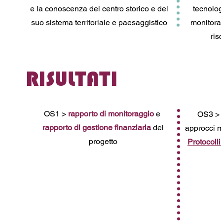
e la conoscenza del centro storico e del
tecnolog
suo sistema territoriale e paesaggistico
monitorag
ri
RISULTATI
OS1 >
rapporto di monitoraggio
e
OS3 
rapporto di gestione finanziaria
del
approcci m
progetto
Protocolli