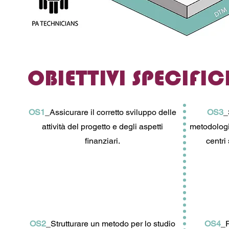
OBIETTIVI SPECIFICI
OS1
_Assicurare il corretto sviluppo delle
OS3
_
attività del progetto e degli aspetti
metodologi
finanziari.
centri 
OS2
_Strutturare un metodo per lo studio
OS4
_R