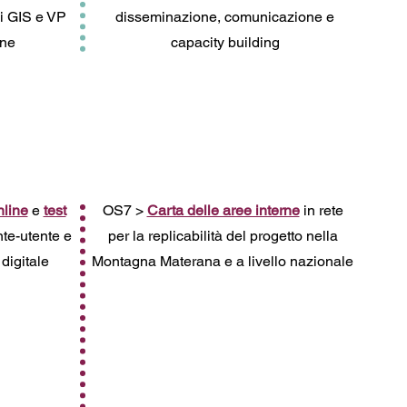
di GIS e VP
disseminazione, comunicazione e
rne
capacity building
nline
e
test
OS7 >
Carta delle aree interne
in rete
nte-utente e
per la replicabilità del progetto nella
digitale
Montagna Materana e a livello nazionale