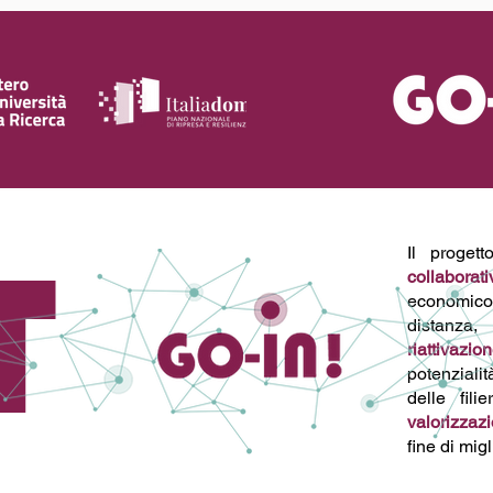
T
Il proget
collaborati
economico,
distanza,
riattivazi
potenziali
delle fili
valorizzaz
fine di migl